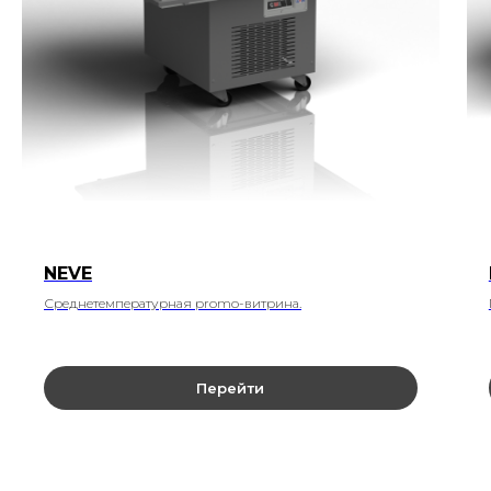
NEVE
Среднетемпературная promo-витрина.
Перейти