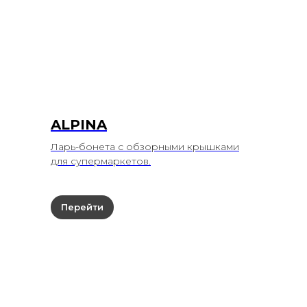
ALPINA
Ларь-бонета с обзорными крышками
для супермаркетов.
Перейти