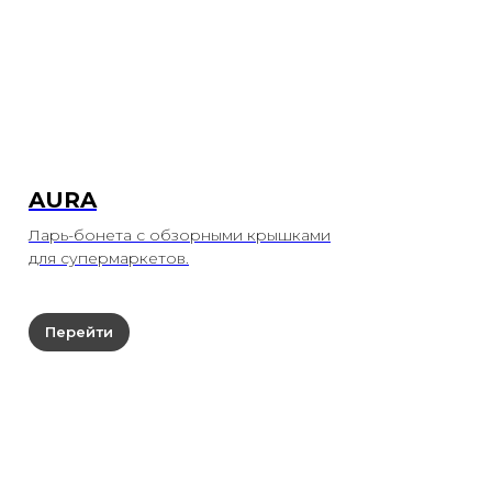
AURA
Ларь-бонета с обзорными крышками
для супермаркетов.
Перейти