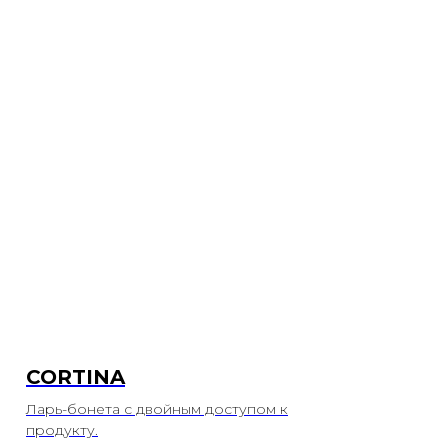
CORTINA
Ларь-бонета с двойным доступом к
продукту.