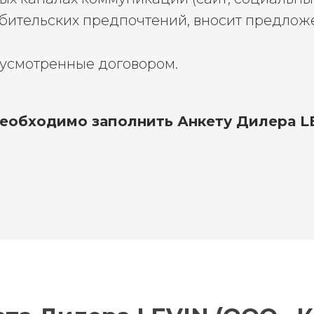
ебительских предпочтений, вносит предло
дусмотренные договором.
необходимо заполнить Анкету Дилера L