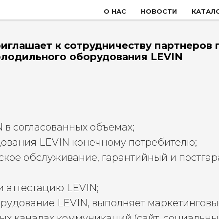
О НАС
НОВОСТИ
КАТАЛ
риглашает к сотрудничеству партнеров
олодильного оборудования LEVIN
 в согласованных объемах;
ования LEVIN конечному потребителю;
еское обслуживание, гарантийный и постг
 аттестацию LEVIN;
орудование LEVIN, выполняет маркетингов
ых каналах коммуникаций (сайт, социальные