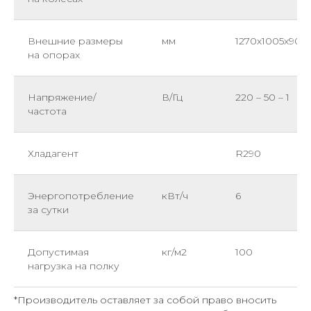
Внешние размеры
мм
1270х1005х905
на опорах
Напряжение/
В/Гц
220 – 50 – 1
частота
Хладагент
R290
Энергопотребление
кВт/ч
6
за сутки
Допустимая
кг/м2
100
нагрузка на полку
*Производитель оставляет за собой право вносить