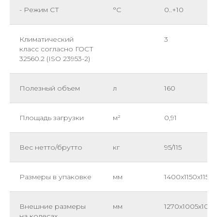
- Режим СТ
°C
0..+10
Климатический
3
класс согласно ГОСТ
32560.2 (ISO 23953-2)
Полезный объем
л
160
Площадь загрузки
м²
0,91
Вес нетто/брутто
кг
95/115
Размеры в упаковке
мм
1400х1150х1150
Внешние размеры
мм
1270х1005х104
на колесах