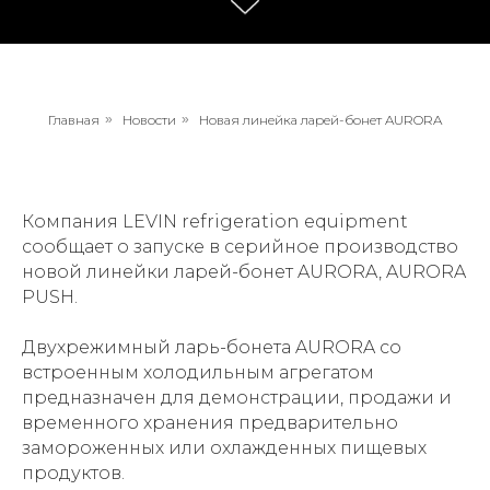
Главная
»
Новости
»
Новая линейка ларей-бонет AURORA
Компания LEVIN refrigeration equipment
сообщает о запуске в серийное производство
новой линейки ларей-бонет AURORA, AURORA
PUSH.
Двухрежимный ларь-бонета AURORA со
встроенным холодильным агрегатом
предназначен для демонстрации, продажи и
временного хранения предварительно
замороженных или охлажденных пищевых
продуктов.