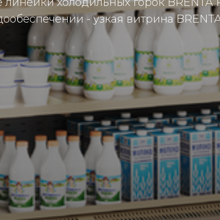
 линейки холодильных горок BRENTA 
дообеспечении - узкая витрина BRENTA