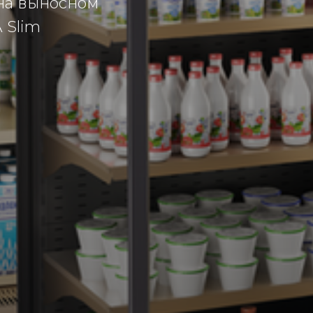
на выносном
 Slim